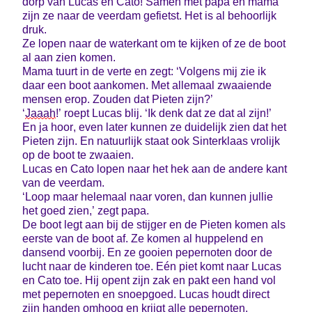
dorp van Lucas en Cato! Samen met papa en mama
zijn ze naar de veerdam gefietst. Het is al behoorlijk
druk.
Ze lopen naar de waterkant om te kijken of ze de boot
al aan zien komen.
Mama tuurt in de verte en zegt: ‘Volgens mij zie ik
daar een boot aankomen. Met allemaal zwaaiende
mensen erop. Zouden dat Pieten zijn?’
‘
Jaaa
h
!’ roept Lucas blij. ‘Ik denk dat ze dat al zijn!’
En ja hoor, even later kunnen ze duidelijk zien dat het
Pieten zijn. En natuurlijk staat ook Sinterklaas vrolijk
op de boot te zwaaien.
Lucas en Cato lopen naar het hek aan de andere kant
van de veerdam.
‘Loop maar helemaal naar voren, dan kunnen jullie
het goed zien,’ zegt papa.
De boot legt aan bij de stijger en de Pieten komen als
eerste van de boot af. Ze komen al huppelend en
dansend voorbij. En ze gooien pepernoten door de
lucht naar de kinderen toe. Eén piet komt naar Lucas
en Cato toe. Hij opent zijn zak en pakt een hand vol
met pepernoten en snoepgoed. Lucas houdt direct
zijn handen omhoog en krijgt alle pepernoten.