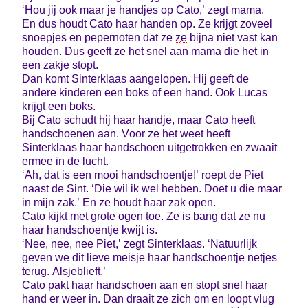
‘Hou jij ook maar je handjes op Cato,’ zegt mama.
En dus houdt Cato haar handen op. Ze krijgt zoveel
snoepjes en pepernoten dat ze
ze
bijna niet vast kan
houden. Dus geeft ze het snel aan mama die het in
een zakje stopt.
Dan komt Sinterklaas aangelopen. Hij geeft de
andere kinderen een boks of een hand. Ook Lucas
krijgt een boks.
Bij Cato schudt hij haar handje, maar Cato heeft
handschoenen aan. Voor ze het weet heeft
Sinterklaas haar handschoen uitgetrokken en zwaait
ermee in de lucht.
‘Ah, dat is een mooi handschoentje!’ roept de Piet
naast de Sint. ‘Die wil ik wel hebben. Doet u die maar
in mijn zak.’ En ze houdt haar zak open.
Cato kijkt met grote ogen toe. Ze is bang dat ze nu
haar handschoentje kwijt is.
‘Nee, nee, nee Piet,’ zegt Sinterklaas. ‘Natuurlijk
geven we dit lieve meisje haar handschoentje netjes
terug. Alsjeblieft.’
Cato pakt haar handschoen aan en stopt snel haar
hand er weer in. Dan draait ze zich om en loopt vlug