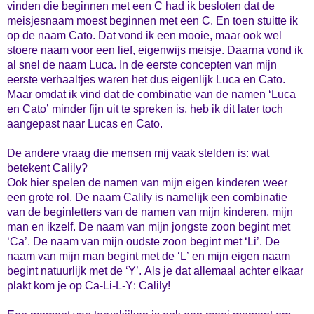
vinden die beginnen met een C had ik besloten dat de
meisjesnaam moest beginnen met een C. En toen stuitte ik
op de naam Cato. Dat vond ik een mooie, maar ook wel
stoere naam voor een lief, eigenwijs meisje. Daarna vond ik
al snel de naam Luca. In de eerste concepten van mijn
eerste verhaaltjes waren het dus eigenlijk Luca en Cato.
Maar omdat ik vind dat de combinatie van de namen ‘Luca
en Cato’ minder fijn uit te spreken is, heb ik dit later toch
aangepast naar Lucas en Cato.
De andere vraag die mensen mij vaak stelden is: wat
betekent
Calily
?
Ook hier spelen de namen van mijn eigen kinderen weer
een grote rol. De naam
Calily
is namelijk een combinatie
van de beginletters van de namen van mijn kinderen, mijn
man en ikzelf. De naam van mijn jongste zoon begint met
‘Ca’. De naam van mijn oudste zoon begint met ‘Li’. De
naam van mijn man begint met de ‘L’ en mijn eigen naam
begint natuurlijk met de ‘Y’. Als je dat allemaal achter elkaar
plakt kom je op Ca-Li-L-Y:
Calily
!