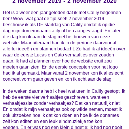
2 november 2019 - 2 november 2020
Het is alweer een jaar geleden dat ik met
Calily
begonnen
ben! Wow, wat gaat de tijd snel! 2 november 2019
beschouw ik als DE
startdag
van
Calily
omdat ik op die
dag mijn domeinnaam calily.nl heb aangevraagd. En later
die dag kon ik aan de slag met het bouwen van deze
website. Maar uiteraard had ik in de periode daarvoor al
allerlei ideeën en plannen bedacht. Zo had ik al ideeën over
waar de eerste Lucas en Cato verhaaltjes over zouden
gaan. Ik had al plannen over hoe de website eruit zou
moeten gaan zien. En de eerste concepten voor het logo
had ik al gemaakt. Maar vanaf 2 november kon ik alles echt
concreet vorm gaan geven en kon ik echt aan de slag!
In de weken daarna heb ik heel wat uren in
Calily
gestopt. Ik
heb de eerste vier verhaaltjes geschreven, want een
verhaaltjessite zonder verhaaltjes? Dat kan natuurlijk niet!
En omdat ik mijn verhaaltjes ook op wilde nemen, moest ik
ook uitzoeken hoe ik dat kon doen en hoe ik de opnames
zelf kon editen en een leuk eindmuziekje toe kon
voegen. En er was nog een klein dingetje: ik had nog nooit