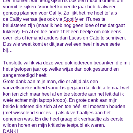
Een moment van terugkijken is ook een mooi moment om
vooruit te kijken. Voor het komende jaar heb ik alweer
genoeg plannen voor
Calily
. Zo lijkt het me heel tof als
de
Calily
verhaaltjes ook via
Spotify
en iTunes te
beluisteren zijn (maar ik heb nog geen idee of me dat gaat
lukken!). En af en toe borrelt het een beetje om ook eens
over iets of iemand anders dan Lucas en Cato te schrijven.
Dus wie weet komt er dit jaar wel een heel nieuwe serie
bij…
Tenslotte wil ik via deze weg ook iedereen bedanken die mij
het afgelopen jaar op welke wijze dan ook gesteund en
aangemoedigd heeft.
Grote dank aan mijn man, die er altijd als een
vanzelfsprekendheid vanuit is gegaan dat ik dit allemaal wel
kon (en zich maar heel af en toe stoorde aan het feit dat ik
wéér achter mijn laptop kroop). En grote dank aan mijn
beide kinderen die zich af en toe héél stil moesten houden
(met wisselend succes…)
als ik verhaaltjes aan het
opnemen was. En die heel graag elk verhaaltje als eerste
wilden horen en mijn kritische testpubliek waren.
DANK!