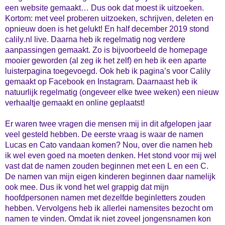
een website gemaakt… Dus ook dat moest ik uitzoeken.
Kortom: met veel proberen uitzoeken, schrijven, deleten en
opnieuw doen is het gelukt! En half december 2019 stond
calily.nl live. Daarna heb ik regelmatig nog verdere
aanpassingen gemaakt. Zo is bijvoorbeeld de homepage
mooier geworden (al zeg ik het zelf)
en heb ik een aparte
luisterpagina toegevoegd. Ook heb ik pagina’s voor Calily
gemaakt op Facebook en Instagram. Daarnaast heb ik
natuurlijk regelmatig (ongeveer elke twee weken) een nieuw
verhaaltje gemaakt en online geplaatst!
Er waren twee vragen die mensen mij in dit afgelopen jaar
veel gesteld hebben. De eerste vraag is waar de namen
Lucas en Cato vandaan komen? Nou, over die namen heb
ik wel even goed na moeten denken. Het stond voor mij wel
vast dat de namen zouden beginnen met een L en een C.
De namen van mijn eigen kinderen beginnen daar namelijk
ook mee. Dus ik vond het wel grappig dat mijn
hoofdpersonen namen met dezelfde beginletters zouden
hebben. Vervolgens heb ik allerlei namensites bezocht om
namen te vinden. Omdat ik niet zoveel jongensnamen kon