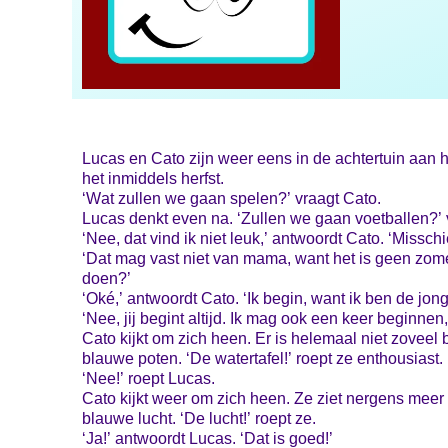
Lucas en Cato zijn weer eens in de achtertuin aan h
het inmiddels herfst.
‘Wat zullen we gaan spelen?’ vraagt Cato.
Lucas denkt even na. ‘Zullen we gaan voetballen?’ v
‘Nee, dat vind ik niet leuk,’ antwoordt Cato. ‘Missc
‘Dat mag vast niet van mama, want het is geen zomer me
doen?’
‘Oké,’ antwoordt Cato. ‘Ik begin, want ik ben de jong
‘Nee, jij begint altijd. Ik mag ook een keer beginnen,’ 
Cato kijkt om zich heen. Er is helemaal niet zoveel b
blauwe poten. ‘De watertafel!’ roept ze enthousiast.
‘Nee!’ roept Lucas.
Cato kijkt weer om zich heen. Ze ziet nergens meer 
blauwe lucht. ‘De lucht!’ roept ze.
‘Ja!’ antwoordt Lucas. ‘Dat is goed!’