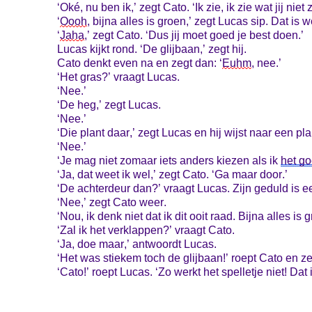
‘Oké, nu ben ik,’ zegt Cato. ‘Ik zie, ik zie wat jij nie
‘
Oooh
, bijna alles is groen,’ zegt Lucas sip. Dat is w
‘
Jah
a
,’ zegt Cato. ‘Dus jij moet goed je best doen.’
Lucas kijkt rond. ‘De glijbaan,’ zegt hij.
Cato denkt even na en zegt dan: ‘
Euhm
, nee.’
‘Het gras?’ vraagt Lucas.
‘Nee.’
‘De heg,’ zegt Lucas.
‘Nee.’
‘Die plant daar,’ zegt Lucas en hij wijst naar een pla
‘Nee.’
‘Je mag niet zomaar iets anders kiezen als ik
het g
‘Ja, dat weet ik wel,’ zegt Cato. ‘Ga maar door.’
‘De achterdeur dan?’ vraagt Lucas. Zijn geduld is e
‘Nee,’ zegt Cato weer.
‘Nou, ik denk niet dat ik dit ooit raad. Bijna alles is 
‘Zal ik het verklappen?’ vraagt Cato.
‘Ja, doe maar,’ antwoordt Lucas.
‘Het was stiekem toch de glijbaan!’ roept Cato en ze 
‘Cato!’ roept Lucas. ‘Zo werkt het spelletje niet! Da