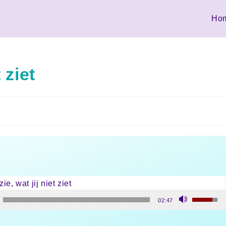
Ho
t ziet
 zie, wat jij niet ziet
r
Gebruik 
02:47