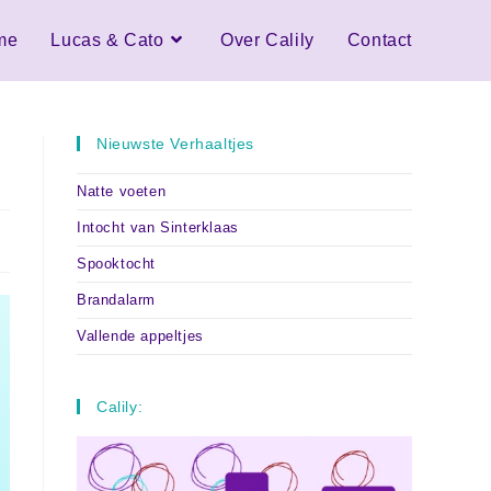
me
Lucas & Cato
Over Calily
Contact
Nieuwste Verhaaltjes
Natte voeten
Intocht van Sinterklaas
Spooktocht
Brandalarm
Vallende appeltjes
Calily:
Omhoog/Omlaag pijltoetsen om het volume te verhogen of t