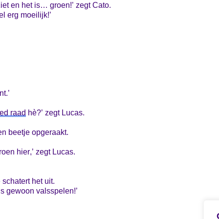
t ziet en het is… groen!’ zegt Cato.
el erg moeilijk!’
nt.’
oed raad
hè?’ zegt Lucas.
en beetje opgeraakt.
groen hier,’ zegt Lucas.
schatert het uit.
t is gewoon valsspelen!’