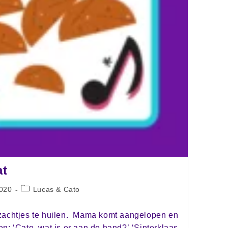
at
020
Lucas & Cato
zachtjes te huilen. Mama komt aangelopen en
n: ‘Cato, wat is er aan de hand?’ ‘Sinterklaas