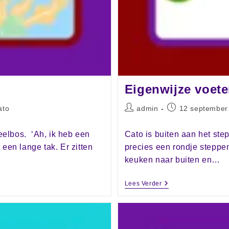
Eigenwijze voet
ato
admin
12 september
elbos. ‘Ah, ik heb een
Cato is buiten aan het step
een lange tak. Er zitten
precies een rondje steppen
keuken naar buiten en…
Lees Verder