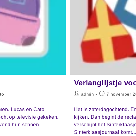
Verlanglijstje vo
to
admin
7 november 2
men. Lucas en Cato
Het is zaterdagochtend. En
ht op televisie gekeken.
kijken. Dan begint de rec
navond hun schoen…
verschijnt het Sinterklaas
Sinterklaasjournaal komt