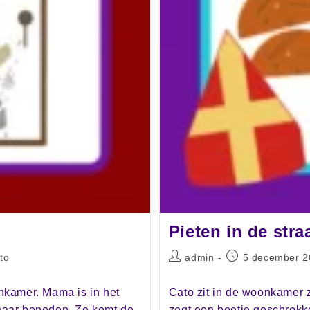
Pieten in de stra
to
admin
5 december 2
nkamer. Mama is in het
Cato zit in de woonkamer 
naar beneden. Ze komt de
zegt een beetje geschrokke