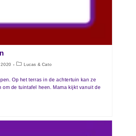
en
 2020
Lucas & Cato
pen. Op het terras in de achtertuin kan ze
 om de tuintafel heen. Mama kijkt vanuit de